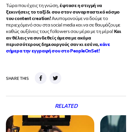
Τώρα που έχεις τη γνώση,
έφτασε η στιγμή να
ξεκινήσεις το ταξίδι σου στον συναρπαστικό κόσμο
του content creation!
Ανυπομονούμε να δούμε το
περιεχόμενό σου στα social media και να σε θαυμάζουμε
καθώς αυξάνεις τους followers σου μέρα με τη μέρα!
Και
αν θέλεις να συνδεθείς άμεσα με ακόμα
περισσότερους δημιουργούς σαν κι εσένα,
κάνε
σήμερα την εγγραφή σου στο PeopleOnSet!
SHARE THIS
RELATED