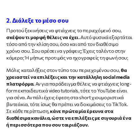
2. Διάλεξε το μέσο σου
Προτού ξεκινήσεις να φτιάχνεις το περιεχόμενό σου,
σκέψου τι μορφή θέλεις να έχει.
Αυτό φυσικά εξαρτάται
τόσο από την κλίση σου, όσο και από τον διαθέσιμο
χρόνο σου. Σου αρέσει να γράφεις; Έχεις ταλέντο στην
κάμερα; Ή μήπως προτιμάς να ηχογραφείς τη φωνή σου;
Μόλις καταλήξεις στον τύπο του περιεχομένου σου,
θα
χρειαστεί να επιλέξεις και την κατάλληλη social media
πλατφόρμα.
Αν για παράδειγμα θέλεις να φτιάχνεις long-
form εκπαιδευτικά video tutorials, τότε το YouTube είναι
για σένα. Αν πάλι έχεις έφεση στα short χιουμοριστικά
βιντεάκια, τότε ίσως θα πρέπει να δοκιμάσεις το TikTok.
Σε κάθε περίπτωση,
κάνε πρώτα μία έρευνα στα
διαθέσιμα κανάλια, ώστε να επιλέξεις με σιγουριά ένα
ή περισσότερα που σου ταιριάζουν.