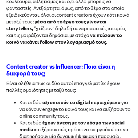
κουλτούρα, αθλητισμός και ό,τι άλλο μπορείς να
φανταστείς. Ανεξάρτητα, όμως, από το θέμα στο οποίο
εξειδικεύονται, όλοι οι content creators έχουν κάτι κοινό
μεταξύ τους:
μέσα από το έργο τους γίνονται
storytellers,
“χτίζουν” δηλαδή συναρπαστικές ιστορίες
και τις μοιράζονται δημόσια, με στόχο
να πείσουν το
κοινό να κάνει follow στον λογαριασμό τους.
Content creator vs Influencer: Ποια είναι η
διαφορά τους;
Είναι αλήθεια πως οι δύο αυτοί επαγγελματίες έχουν
πολλές ομοιότητες μεταξύ τους:
Και οι δύο
αξιοποιούν το digital περιεχόμενο
για
να κάνουν engage το κοινό τους και να αυξήσουν το
online community τους.
Και οι δύο
έχουν άνεση με τον κόσμο των social
media
και ξέρουν πώς πρέπει να ενεργούν ώστε να
διατηρήσουν μία δυναμική ψηφιακή παρουσία.