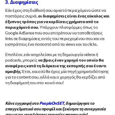
3. Διαφημίσεις
Εάν έχεις στη διάθεσή σου αρκετό περιεχόμενο ώστε να
ποστάρεις συχνά,
οι διαφημίσεις είναι ένας εύκολος και
έξυπνος τρόπος για να κερδίσεις χρήματα από το
περιεχόμενό σου.
Υπάρχουν πλατφόρμες όπως το
Google AdSense που σου επιτρέπουν να τοποθετήσεις
links σε διαφημίσεις εντός του περιεχομένου σου και να
εισπράττεις ένα ποσοστό από τα views και τα clicks.
Επιπλέον, εάν ασχολείσαι με τη δημιουργία videos ή
podcasts, μπορείς
να βρεις έναν χορηγό τον οποίο θα
αναφέρεις κατά τη διάρκεια της εκπομπής σου έναντι
αμοιβής.
Έτσι, και εσύ θα έχεις μία πηγή χρηματοδότησης
για το content σου, αλλά και ο χορηγός θα κερδίζει από
τη διαφήμισή του στο κοινό σου!
Κάνε εγγραφή στο
PeopleOnSET
, δημιούργησε το
επαγγελματικό σου προφίλ και ξεκίνησε τη συνεργασία
σου με τις μεγαλύτερες εταιρείες παραγωγής!