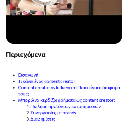
Περιεχόμενα
Εισαγωγή
Τι κάνει ένας content creator;
Content creator vs Influencer: Ποια είναι η διαφορά
τους;
Μπορώ να κερδίζω χρήματα ως content creator;
Πώληση προϊόντων και υπηρεσιών
Συνεργασίες με brands
Διαφημίσεις