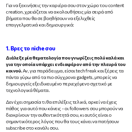
Για να ξεκινήσεις την καριέρα σου στον χώρο του content
creation, χρειάζεται να ακολουθήσεις μία σειρά από
βήματα που θα σε βοηθήσουν να εξελιχθείς
επαγγελματικά και δημιουργικά:
1. Βρες το niche σου
Διάλεξε μία θεματολογία που γνωρίζεις πολύ καλά και
για την οποία υπάρχει ενδιαφέρον από την πλευρά του
κοινού.
Αν, για παράδειγμα, είσαι tech freak και ξέρεις τα
πάντα γύρω από τα πιο σύγχρονα gadgets, μπορείς να
δημιουργείς εξειδικευμένο περιεχόμενο σχετικό με
τεχνολογικά θέματα.
Δεν έχει σημασία τι θα επιλέξεις τελικά, αρκεί να έχεις
πάθος για αυτό που κάνεις - οι followers σου μπορούν να
διακρίνουν την αυθεντικότητά σου, κι αυτός είναι ο
σημαντικότερος λόγος που θα τους κάνει να πατήσουν
subscribe στο κανάλι σου.