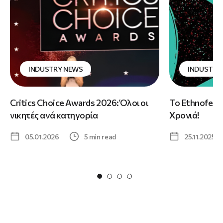
INDUSTRY NEWS
INDUSTRY
Critics Choice Awards 2026: Όλοι οι
Το Ethnofest 
νικητές ανά κατηγορία
Χρονιά!
05.01.2026
5 min read
25.11.2025