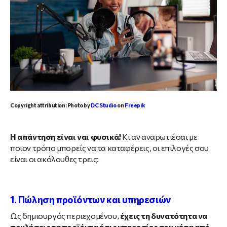
Copyright attribution: Photo by
DC Studio
on
Freepik
Η απάντηση είναι ναι φυσικά!
Κι αν αναρωτιέσαι με
ποιον τρόπο μπορείς να τα καταφέρεις, οι επιλογές σου
είναι οι ακόλουθες τρεις:
1. Πώληση προϊόντων και υπηρεσιών
Ως δημιουργός περιεχομένου,
έχεις τη δυνατότητα να
πουλήσεις τα προϊόντα ή τις υπηρεσίες σου μέσα από