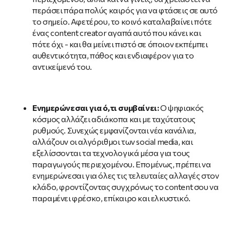
περάσει πάρα πολύς καιρός για να φτάσεις σε αυτό
το σημείο. Αφετέρου, το κοινό καταλαβαίνει πότε
ένας content creator αγαπά αυτό που κάνει και
πότε όχι - και θα μείνει πιστό σε όποιον εκπέμπει
αυθεντικότητα, πάθος και ενδιαφέρον για το
αντικείμενό του.
Ενημερώνεσαι για ό,τι συμβαίνει:
Ο ψηφιακός
κόσμος αλλάζει αδιάκοπα και με ταχύτατους
ρυθμούς. Συνεχώς εμφανίζονται νέα κανάλια,
αλλάζουν οι αλγόριθμοι των social media, και
εξελίσσονται τα τεχνολογικά μέσα για τους
παραγωγούς περιεχομένου. Επομένως, πρέπει να
ενημερώνεσαι για όλες τις τελευταίες αλλαγές στον
κλάδο, φροντίζοντας συγχρόνως το content σου να
παραμένει φρέσκο, επίκαιρο και ελκυστικό.