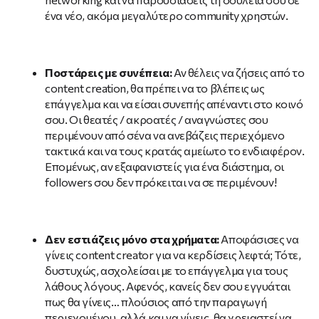
ένα νέο, ακόμα μεγαλύτερο community χρηστών.
Ποστάρεις με συνέπεια:
Αν θέλεις να ζήσεις από το
content creation, θα πρέπει να το βλέπεις ως
επάγγελμα και να είσαι συνεπής απέναντι στο κοινό
σου. Οι θεατές / ακροατές / αναγνώστες σου
περιμένουν από σένα να ανεβάζεις περιεχόμενο
τακτικά και να τους κρατάς αμείωτο το ενδιαφέρον.
Επομένως, αν εξαφανιστείς για ένα διάστημα, οι
followers σου δεν πρόκειται να σε περιμένουν!
Δεν εστιάζεις μόνο στα χρήματα:
Αποφάσισες να
γίνεις content creator για να κερδίσεις λεφτά; Τότε,
δυστυχώς, ασχολείσαι με το επάγγελμα για τους
λάθους λόγους. Αφενός, κανείς δεν σου εγγυάται
πως θα γίνεις… πλούσιος από την παραγωγή
περιεχομένου, αλλά και να γίνεις, θα χρειαστεί να