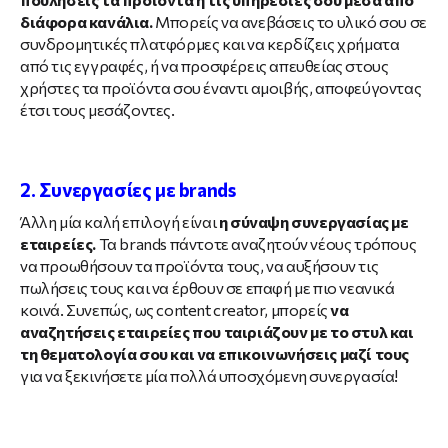
διάφορα κανάλια.
Μπορείς να ανεβάσεις το υλικό σου σε
συνδρομητικές πλατφόρμες και να κερδίζεις χρήματα
από τις εγγραφές, ή να προσφέρεις απευθείας στους
χρήστες τα προϊόντα σου έναντι αμοιβής, αποφεύγοντας
έτσι τους μεσάζοντες.
2. Συνεργασίες με brands
Άλλη μία καλή επιλογή είναι
η σύναψη συνεργασίας με
εταιρείες.
Τα brands πάντοτε αναζητούν νέους τρόπους
να προωθήσουν τα προϊόντα τους, να αυξήσουν τις
πωλήσεις τους και να έρθουν σε επαφή με πιο νεανικά
κοινά. Συνεπώς, ως content creator, μπορείς
να
αναζητήσεις εταιρείες που ταιριάζουν με το στυλ και
τη θεματολογία σου και να επικοινωνήσεις μαζί τους
για να ξεκινήσετε μία πολλά υποσχόμενη συνεργασία!