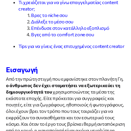
Τι χρειάζεται για να γίνω επαγγελματίας content
creator;
Βρες το niche σου
Διάλεξε το μέσο σου
Επένδυσε στον κατάλληλο εξοπλισμό
Βγες από το comfort zone σου
Tips για να γίνεις ένας επιτυχημένος content creator
Εισαγωγή
Από την πρώτη στιγμή που εμφανίστηκε στον πλανήτη Γη,
ο άνθρωπος δεν έχει σταματήσει να εξωτερικεύει τη
δημιουργικότητά του
χρησιμοποιώντας τα μέσα της
εκάστοτε εποχής. Είτε πρόκειται για συγγραφείς και
ποιητές, είτε για ζωγράφους, ηθοποιούς ή φωτογράφους,
όλοι έχουν βρει τον τρόπο που τους ταιριάζει για να
εκφράζουν τα συναισθήματα και τον εσωτερικό τους
κόσμο. Και όταν το έργο τους βρίσκει θερμή ανταπόκριση
από το κοινό, η ικανοποίησή είναι ακόμα μεγαλύτερη.