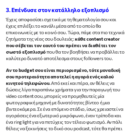
3. Επένδυσε στον κατάλληλο εξοπλισμό
Έχεις αποφασίσει σχετικά με τη θεματολογία σου και
έχεις επιλέξει το κανάλι μέσα από το οποίο θα
επικοινωνείς με το κοινό σου. Τώρα, πάμε στα πιο τεχνικά
ζητήματα της νέας σου δουλειάς:
κάθε content creator
που σέβεται τον εαυτό του πρέπει να διαθέτει τον
σωστό εξοπλισμό
που θα τον βοηθήσει να προβάλλει το
καλύτερο δυνατό αποτέλεσμα στους followers του.
Αν το budget σου είναι περιορισμένο, τότε μοναδική
σου προτεραιότητα αποτελεί η αγορά ενός καλού
κινητού τηλεφώνου.
Από εκεί και πέρα, αν θέλεις να
δώσεις λίγα παραπάνω χρήματα για την παραγωγή του
video content σου, μπορείς να προμηθευτείς μία
φωτογραφική μηχανή με δυνατότητες βίντεο ή μια
βιντεοκάμερα. Σε ένα επόμενο στάδιο, ίσως χρειαστεί να
αγοράσεις ένα εξωτερικό μικρόφωνο, έναν τρίποδα και
ένα ring light για να πετύχεις τον τέλειο φωτισμό. Αν πάλι
θέλεις να ξεκινήσεις το δικό σου podcast, τότε θα πρέπει