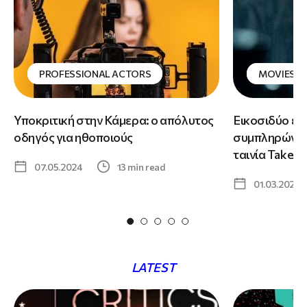
PROFESSIONAL ACTORS
MOVIES
Υποκριτική στην Κάμερα: ο απόλυτος
Εικοσιδύο ε
οδηγός για ηθοποιούς
συμπληρώνει
ταινία Take a 
07.05.2024
13 min read
01.03.2024
LATEST