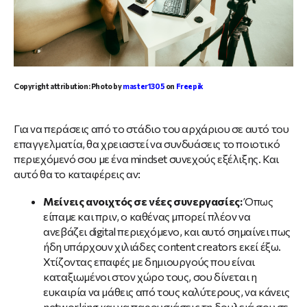
Copyright attribution: Photo by
master1305
on
Freepik
Για να περάσεις από το στάδιο του αρχάριου σε αυτό του
επαγγελματία, θα χρειαστεί να συνδυάσεις το ποιοτικό
περιεχόμενό σου με ένα mindset συνεχούς εξέλιξης. Και
αυτό θα το καταφέρεις αν:
Μείνεις ανοιχτός σε νέες συνεργασίες:
Όπως
είπαμε και πριν, ο καθένας μπορεί πλέον να
ανεβάζει digital περιεχόμενο, και αυτό σημαίνει πως
ήδη υπάρχουν χιλιάδες content creators εκεί έξω.
Χτίζοντας επαφές με δημιουργούς που είναι
καταξιωμένοι στον χώρο τους, σου δίνεται η
ευκαιρία να μάθεις από τους καλύτερους, να κάνεις
networking και να παρουσιάσεις τη δουλειά σου σε