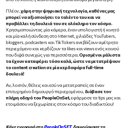
Πλέον,
χάρη στην ψηφιακή τεχνολογία, καθένας μας
μπορεί να αξιοποιήσει το ταλέντο του και να
προβάλλει τη δουλειά του σε ολόκληρο τον κόσμο.
Χρησιμοποιώντας μία κάμερα, έναν υπολογιστή ή κινητό
και μία καλή σύνδεση στο Internet, χιλιάδες YouTubers,
bloggers, podcasters και TikTokers ανεβάζουν αμέτρητο
περιεχόμενο και κερδίζουν τα likes και views ενός κοινού
που διψά συνεχώς για περισσότερα.
Ορισμένοι μάλιστα
τα έχουν καταφέρει τόσο καλά, ώστε να μετατρέψουν
το content creation σε μία κερδοφόρα full-time
δουλειά!
Αν, λοιπόν, θέλεις και εσύ να μετατραπείς σε έναν
επιτυχημένο δημιουργό περιεχομένου,
διάβασε τον
πλήρη οδηγό του PeopleOnSet,
εφάρμοσε τα tips μας και
ετοιμάσου να ξεχωρίσεις στον κόσμο του διαδικτύου!
Κάνε εγγραφή στο
PeopleOnSET
, δημιούργησε το