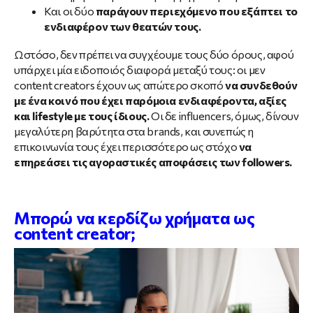
Και οι δύο
παράγουν περιεχόμενο που εξάπτει το
ενδιαφέρον των θεατών τους.
Ωστόσο, δεν πρέπει να συγχέουμε τους δύο όρους, αφού
υπάρχει μία ειδοποιός διαφορά μεταξύ τους: οι μεν
content creators έχουν ως απώτερο σκοπό
να συνδεθούν
με ένα κοινό που έχει παρόμοια ενδιαφέροντα, αξίες
και lifestyle με τους ίδιους.
Οι δε influencers, όμως, δίνουν
μεγαλύτερη βαρύτητα στα brands, και συνεπώς η
επικοινωνία τους έχει περισσότερο ως στόχο
να
επηρεάσει τις αγοραστικές αποφάσεις των followers.
Μπορώ να κερδίζω χρήματα ως
content creator;