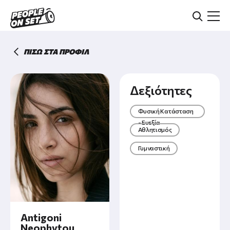
Skip
to
main
content
ΠΙΣΩ ΣΤΑ ΠΡΟΦΙΛ
Δεξιότητες
Φυσική Κατάσταση
- Ευεξία
Αθλητισμός
Γυμναστική
Antigoni
Neophytou