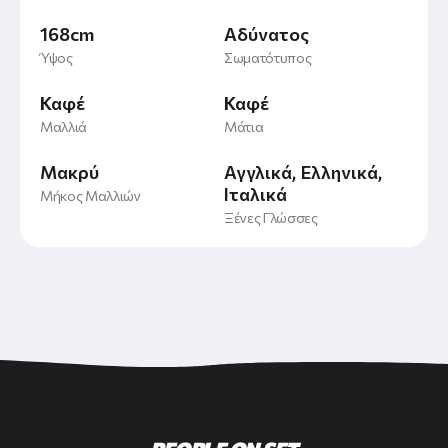
168cm
Αδύνατος
Ύψος
Σωματότυπος
Καφέ
Καφέ
Μαλλιά
Μάτια
Μακρύ
Αγγλικά
Ελληνικά
Ιταλικά
Μήκος Μαλλιών
Ξένες Γλώσσες