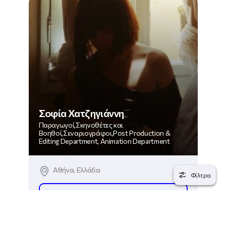
Σοφία Χατζηγιάννη
Παραγωγοί,Σκηνοθέτες και
Βοηθοί,Σεναριογράφοι,Post Production &
Editing Department, Animation Department
Αθήνα, Ελλάδα
Φίλτρα
ΔΕΣ ΤΟ ΠΡΟΦΙΛ