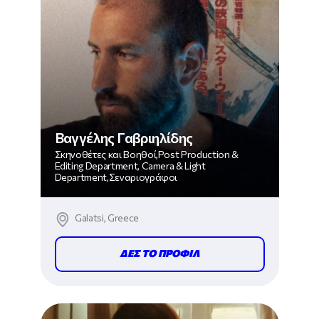
Βαγγέλης Γαβριηλίδης
Σκηνοθέτες και Βοηθοί,Post Production &
Editing Department, Camera & Light
Department,Σεναριογράφοι
Galatsi, Greece
ΔΕΣ ΤΟ ΠΡΟΦΙΛ