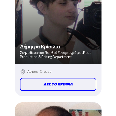
Δήμητρα Κρίσιλια
Σκηνοθέτες και Βοηθοί,Σεναριογράφοι,Post
Production & Editing Department
Athens, Greece
ΔΕΣ ΤΟ ΠΡΟΦΙΛ