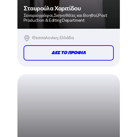
Σταυρούλα Χαριτίδου
Σεναριογράφοι,Σκηνοθέτες και Βοηθοί,Post
Production & Editing Department
Θεσσαλονίκη, Ελλάδα
ΔΕΣ ΤΟ ΠΡΟΦΙΛ