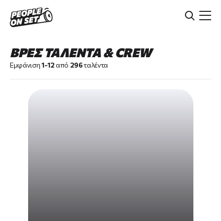
Skip
to
main
content
ΒΡΕΣ ΤΑΛΕΝΤΑ & CREW
Εμφάνιση
1-12
από
296
ταλέντα