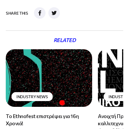
SHARE THIS
RELATED
INDUSTRY NEWS
INDUSTRY
Το Ethnofest επιστρέφει για 16η
Ανοιχτή Πρόσ
Χρονιά!
καλλιτεχνικό