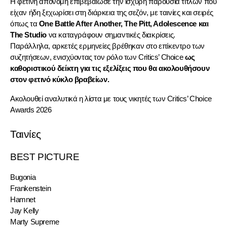
Η φετινή απονομή επιβεβαίωσε την ισχυρή παρουσία τίτλων που 
είχαν ήδη ξεχωρίσει στη διάρκεια της σεζόν, με ταινίες και σειρές 
όπως τα 
One Battle After Another, The Pitt, Adolescence και 
The Studio
 να καταγράφουν σημαντικές διακρίσεις. 
Παράλληλα, αρκετές ερμηνείες βρέθηκαν στο επίκεντρο των 
συζητήσεων, ενισχύοντας τον ρόλο των Critics’ Choice 
ως 
καθοριστικού δείκτη για τις εξελίξεις που θα ακολουθήσουν 
στον φετινό κύκλο βραβείων.
Ακολουθεί αναλυτικά η λίστα με τους νικητές των Critics’ Choice 
Awards 2026
Ταινίες
BEST PICTURE
Bugonia
Frankenstein
Hamnet
Jay Kelly
Marty Supreme