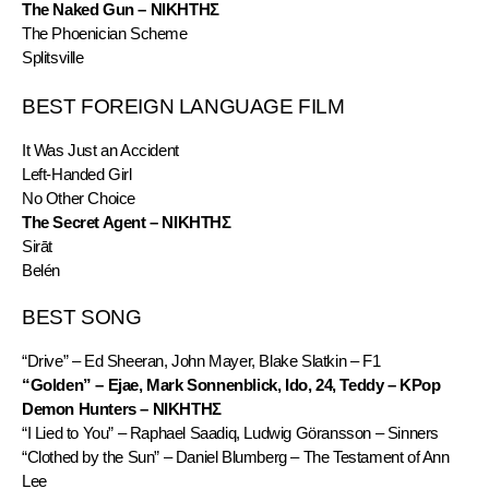
The Naked Gun – ΝΙΚΗΤΗΣ
The Phoenician Scheme
Splitsville
BEST FOREIGN LANGUAGE FILM
It Was Just an Accident
Left-Handed Girl
No Other Choice
The Secret Agent – ΝΙΚΗΤΗΣ
Sirāt
Belén
BEST SONG
“Drive” – Ed Sheeran, John Mayer, Blake Slatkin – F1
“Golden” – Ejae, Mark Sonnenblick, Ido, 24, Teddy – KPop 
Demon Hunters – ΝΙΚΗΤΗΣ
“I Lied to You” – Raphael Saadiq, Ludwig Göransson – Sinners
“Clothed by the Sun” – Daniel Blumberg – The Testament of Ann 
Lee