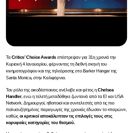
Τα 
Critics’ Choice Awards
 επέστρεψαν για 31η χρονιά την 
Κυριακή 4 Ιανουαρίου, φέρνοντας τη διεθνή σκηνή του 
κινηματογράφου και της τηλεόρασης στο Barker Hangar της 
Santa Monica, στην Καλιφόρνια.
Τον ρόλο της οικοδέσποινας ανέλαβε και φέτος η 
Chelsea 
Handler
, ενώ η τελετή μεταδόθηκε ζωντανά από τα E! και USA 
Network. Δημιουργοί, ηθοποιοί και συντελεστές από τις πιο 
πολυσυζητημένες παραγωγές της χρονιάς έδωσαν το «παρών», 
καθώς 
οι κριτικοί αποκάλυπταν τις επιλογές τους στις 
κορυφαίες κατηγορίες του θεσμού.