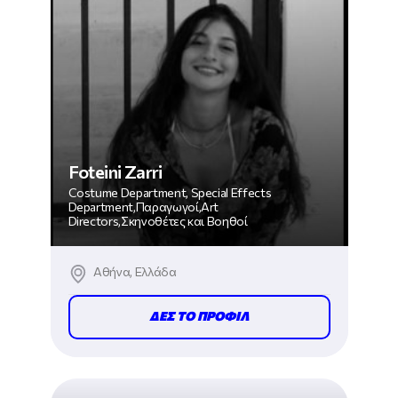
Foteini Zarri
Costume Department, Special Effects
Department,Παραγωγοί,Art
Directors,Σκηνοθέτες και Βοηθοί
Αθήνα, Ελλάδα
ΔΕΣ ΤΟ ΠΡΟΦΙΛ