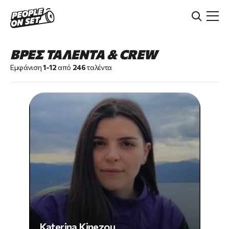
Skip
to
main
content
ΒΡΕΣ ΤΑΛΕΝΤΑ & CREW
Εμφάνιση
1-12
από
246
ταλέντα
Katerina Kinezou