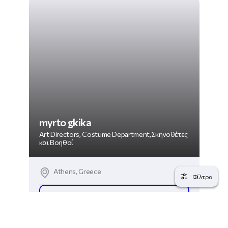
myrto gkika
Art Directors, Costume Department,Σκηνοθέτες
και Βοηθοί
Athens, Greece
Φίλτρα
ΔΕΣ ΤΟ ΠΡΟΦΙΛ