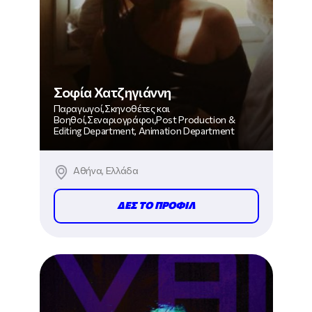
Σοφία Χατζηγιάννη
Παραγωγοί,Σκηνοθέτες και
Βοηθοί,Σεναριογράφοι,Post Production &
Editing Department, Animation Department
Αθήνα, Ελλάδα
ΔΕΣ ΤΟ ΠΡΟΦΙΛ