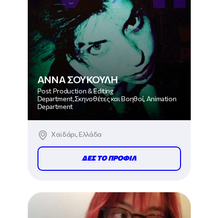
ΑΝΝΑ ΣΟΥΚΟΥΛΗ
Post Production & Editing
Department,Σκηνοθέτες και Βοηθοί, Animation
Department
Χαϊδάρι, Ελλάδα
ΔΕΣ ΤΟ ΠΡΟΦΙΛ