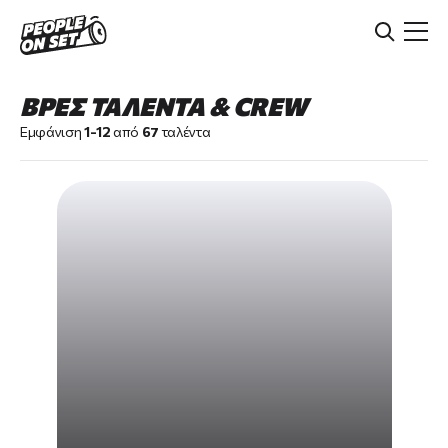
Skip
to
main
content
ΒΡΕΣ ΤΑΛΕΝΤΑ & CREW
Εμφάνιση
1-12
από
67
ταλέντα