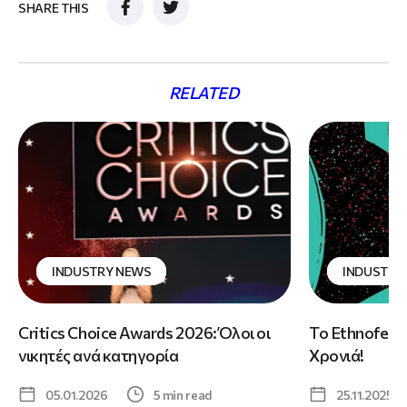
SHARE THIS
RELATED
INDUSTRY NEWS
INDUSTRY
Critics Choice Awards 2026: Όλοι οι
Το Ethnofest 
νικητές ανά κατηγορία
Χρονιά!
05.01.2026
5 min read
25.11.2025