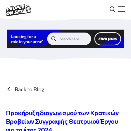
Skip
to
main
content
Back to Blog
Προκήρυξη διαγωνισμού των Κρατικών
Βραβείων Συγγραφής Θεατρικού Έργου
για το έτος 2024