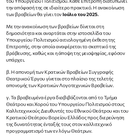
του Υπουργείου Πολιτισμού. Κάθε Επιτροπή διατυπώνει
την απόφασή της σε ιδιαίτερο πρακτικό. Η ανακοίνωση
των βραβείων θα γίνει τον
Ιούλιο του 2025.
Με την ανακοίνωση των βραβείων δίνεται στη
δημοσιότητα και αναρτάται στην ιστοσελίδα του
Υπουργείου Πολιτισμού αιτιολογημένη έκθεση της
Επιτροπής, στην οποία αναφέρεται το σκεπτικό της
βράβευσης, καθώς και η άποψη της μειοψηφίας, εφόσον
υπάρχει.
β. Η απονομή των Κρατικών Βραβείων Συγγραφής
Θεατρικού Έργου γίνεται στο πλαίσιο της τελετής
απονομής των Κρατικών Λογοτεχνικών Βραβείων.
γ. Τα βραβευμένα έργα διαβιβάζονται από το Τμήμα
Θεάτρου και Χορού του Υπουργείου Πολιτισμού στους
Καλλιτεχνικούς Διευθυντές του Εθνικού Θεάτρου και του
Κρατικού Θεάτρου Βορείου Ελλάδος προς διερεύνηση
της δυνατότητας ένταξής τους στον καλλιτεχνικό
προγραμματισμό των εν λόγω Θεάτρων.