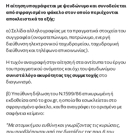
Η αίτηση υπογράφεται με ψευδώνυμο και συνοδεύεται
από σφραγισμένο φάκελο στον οποίο περιέχονται
αποκλειστικά τα εξής:
α) Σελίδα αλληλογραφίας με τα πραγματικά στοιχεία του
συγγραφέα (ονοματεπώνυμο, πατρώνυμο, ενεργή
διεύθυνση ηλεκτρονικού ταχυδρομείου, ταχυδρομική
διεύθυνση και τηλέφωνο επικοινωνίας).
Η τυχόν αναγραφή στην αίτηση ή στα αντίτυπα του έργου
του πραγματικού ονόματος και όχι του ψευδωνύμου
συνιστά λόγο ακυρότητας της συμμετοχής
στο
διαγωνισμό.
β) Υπεύθυνη δήλωση του Ν.1599/86 επικυρωμένη ή
εκδοθείσα από το gov.gr, η οποία θα εσωκλείεται στο
σφραγισμένο φάκελο, και θα αναγράφει το ορισμένο με
σαφήνεια κείμενο:
"Με ατομική μου ευθύνη και γνωρίζοντας τις κυρώσεις,
που προβλέπονται από της διατάξεις της παρ. 6 του