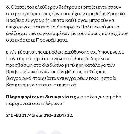
δ. Θίασοι του ελεύθερου θεάτρου οι οποίοι εντάσσουν
στο ρεπερτόριό τους έργα που έχουν τιμηθεί με Κρατικό
Βραβείο Συγγραφής Θεατρικού Έργου μπορούν να
επιχορηγούνται από το Υπουργείο Πολιτισμού για το
ανέβασμα των συγκεκριμένων με τους όρους που ισχύουν
στα εκάστοτε Προγράμματα.
ε. Με μέριμνα της αρμόδιας Διεύθυνσης του Υπουργείου
Πολιτισμού τηρείται αναλυτική βάση δεδομένων
προσβάσιμη στο διαδίκτυο με πλήρη κατάλογο των
βραβευμένων έργων, περίληψή τους, καθώς και
βιογραφικά στοιχεία των συγγραφέων τους, η οποία
βάση ενημερώνεται συστηματικά.
Πληροφορίες και διευκρινίσεις
για το διαγωνισμό θα
παρέχονται στα τηλέφωνα:
210-8201743 και 210-8201722.