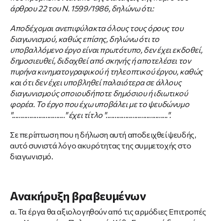
άρθρου 22 του Ν. 1599/1986, δηλώνω ότι:
Αποδέχομαι ανεπιφύλακτα όλους τους όρους του
διαγωνισμού, καθώς επίσης, δηλώνω ότι το
υποβαλλόμενο έργο είναι πρωτότυπο, δεν έχει εκδοθεί,
δημοσιευθεί, διδαχθεί από σκηνής ή αποτελέσει τον
πυρήνα κινηματογραφικού ή τηλεοπτικού έργου, καθώς
και ότι δεν έχει υποβληθεί παλαιότερα σε άλλους
διαγωνισμούς οποιουδήποτε δημόσιου ή ιδιωτικού
φορέα. Το έργο που έχω υποβάλει με το ψευδώνυμο
".............................." έχει τίτλο "...................................".
Σε περίπτωση που η δήλωση αυτή αποδειχθεί ψευδής,
αυτό συνιστά λόγο ακυρότητας της συμμετοχής στο
διαγωνισμό.
Ανακήρυξη βραβευμένων
α. Τα έργα θα αξιολογηθούν από τις αρμόδιες Επιτροπές