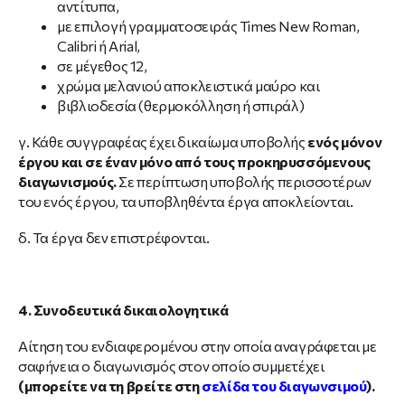
αντίτυπα,
με επιλογή γραμματοσειράς Times New Roman,
Calibri ή Arial,
σε μέγεθος 12,
χρώμα μελανιού αποκλειστικά μαύρο και
βιβλιοδεσία (θερμοκόλληση ή σπιράλ)
γ. Κάθε συγγραφέας έχει δικαίωμα υποβολής
ενός μόνον
έργου και σε έναν μόνο από τους προκηρυσσόμενους
διαγωνισμούς.
Σε περίπτωση υποβολής περισσοτέρων
του ενός έργου, τα υποβληθέντα έργα αποκλείονται.
δ. Τα έργα δεν επιστρέφονται.
4. Συνοδευτικά δικαιολογητικά
Αίτηση του ενδιαφερομένου στην οποία αναγράφεται με
σαφήνεια ο διαγωνισμός στον οποίο συμμετέχει
(μπορείτε να τη βρείτε στη
σελίδα του διαγωνσιμού
).