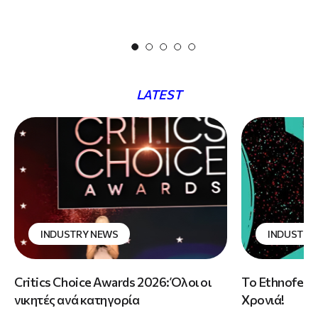
LATEST
INDUSTRY NEWS
INDUSTRY
Critics Choice Awards 2026: Όλοι οι
Το Ethnofest 
νικητές ανά κατηγορία
Χρονιά!