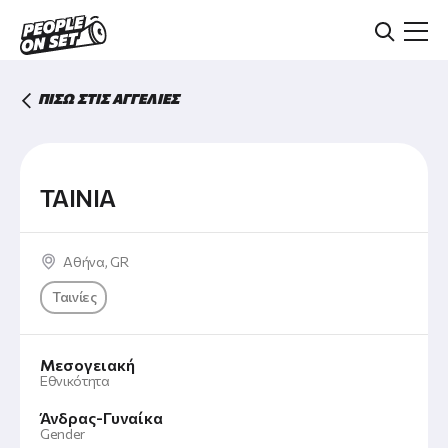
Skip
to
main
content
ΠΙΣΩ ΣΤΙΣ ΑΓΓΕΛΙΕΣ
ΤΑΙΝΙΑ
Αθήνα
,
GR
Ταινίες
Μεσογειακή
Εθνικότητα
Άνδρας
Γυναίκα
Gender