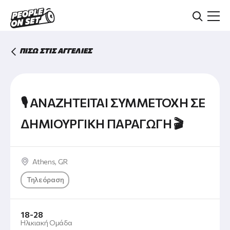
Skip
to
main
content
ΠΙΣΩ ΣΤΙΣ ΑΓΓΕΛΙΕΣ
🎙 ΑΝΑΖΗΤΕΙΤΑΙ ΣΥΜΜΕΤΟΧΗ ΣΕ
ΔΗΜΙΟΥΡΓΙΚΗ ΠΑΡΑΓΩΓΗ 🎬
Athens
,
GR
Τηλεόραση
18-28
Ηλικιακή Ομάδα