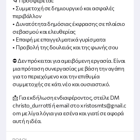
🌀 Προσφέρεται:
• Συμμετοχή σε δημιουργικό και ασφαλές
περιβάλλον
• Δυνατότητα δημόσιας έκφρασης σε πλαίσιο
σεβασμού και ελευθερίας
• Επαφή με επαγγελματικά γυρίσματα
• Προβολή της δουλειάς και της φωνής σου
⛔ Δεν πρόκειται για αμειβόμενη εργασία. Είναι
μια πρόταση συνεργασίας με βάση την αγάπη
για το περιεχόμενο και την επιθυμία
συμμετοχής σε κάτι νέο και ουσιαστικό.
📩 Για εκδήλωση ενδιαφέροντος, στείλε DM
christo_durrotti ή email στο
xristosmts@gnail.c
om
με λίγα λόγια για εσένα και γιατί σε αφορά
αυτή η ιδέα.
ΡΟΛΟΙ