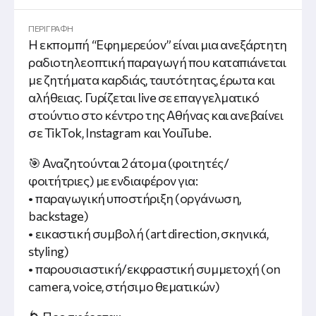
ΠΕΡΙΓΡΑΦΗ
Η εκπομπή “Εφημερεύον” είναι μια ανεξάρτητη
ραδιοτηλεοπτική παραγωγή που καταπιάνεται
με ζητήματα καρδιάς, ταυτότητας, έρωτα και
αλήθειας. Γυρίζεται live σε επαγγελματικό
στούντιο στο κέντρο της Αθήνας και ανεβαίνει
σε TikTok, Instagram και YouTube.
🎯 Αναζητούνται 2 άτομα (φοιτητές/
φοιτήτριες) με ενδιαφέρον για:
• παραγωγική υποστήριξη (οργάνωση,
backstage)
• εικαστική συμβολή (art direction, σκηνικά,
styling)
• παρουσιαστική/εκφραστική συμμετοχή (on
camera, voice, στήσιμο θεματικών)