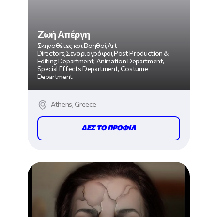
Ζωή Απέργη
Σκηνοθέτες και Βοηθοί,Art
Directors,Σεναριογράφοι,Post Production &
Editing Department, Animation Department,
Special Effects Department, Costume
Department
Athens, Greece
ΔΕΣ ΤΟ ΠΡΟΦΙΛ