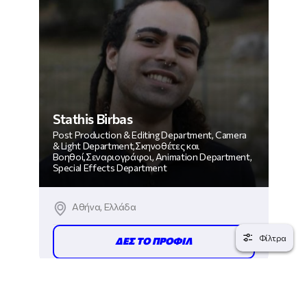
Stathis Birbas
Post Production & Editing Department, Camera
& Light Department,Σκηνοθέτες και
Βοηθοί,Σεναριογράφοι, Animation Department,
Special Effects Department
Αθήνα, Ελλάδα
Φίλτρα
ΔΕΣ ΤΟ ΠΡΟΦΙΛ