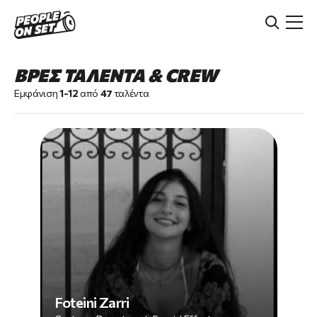
Skip
to
main
content
ΒΡΕΣ ΤΑΛΕΝΤΑ & CREW
Εμφάνιση
1-12
από
47
ταλέντα
Foteini Zarri