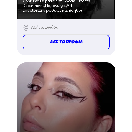
Costume Department, Special Effects
Department,Παραγωγοί,Art
Directors,Σκηνοθέτες και Βοηθοί
Αθήνα, Ελλάδα
ΔΕΣ ΤΟ ΠΡΟΦΙΛ