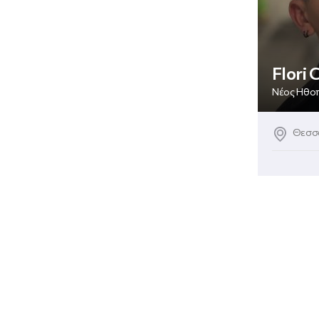
Flori 
Νέος Ηθο
Θεσσα