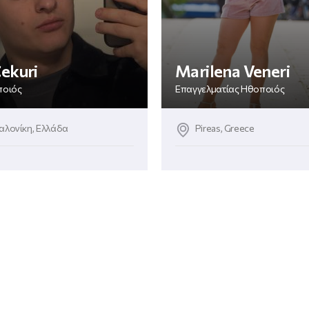
Cekuri
Marilena Veneri
ποιός
Επαγγελματίας Ηθοποιός
λονίκη, Ελλάδα
Pireas, Greece
Γυμναστική
Τραγούδι
ΔΕΣ ΤΟ ΠΡΟΦΙΛ
ΔΕΣ ΤΟ ΠΡΟΦΙΛ