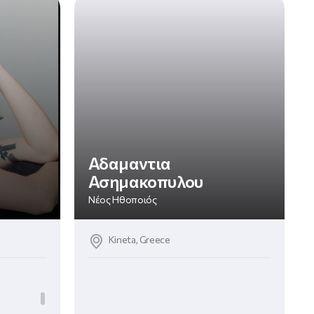
Αδαμαντια
Ασημακοπυλου
Νέος Ηθοποιός
Kineta, Greece