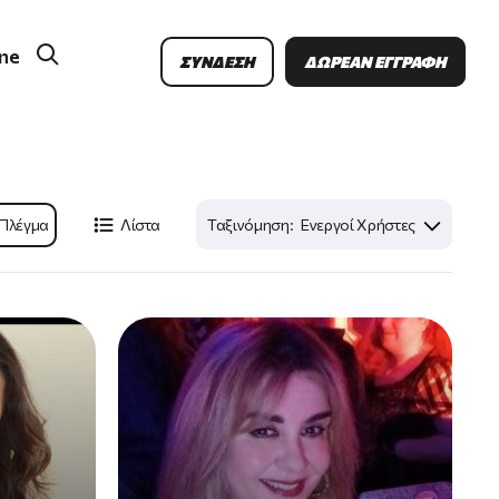
Anon
ne
ΣΥΝΔΕΣΗ
ΔΩΡΕΑΝ ΕΓΓΡΑΦΗ
User
Πλέγμα
Λίστα
Ενεργοί Χρήστες