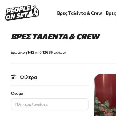
Skip
to
Βρες Ταλέντα & Crew
Βρες
main
content
ΒΡΕΣ ΤΑΛΕΝΤΑ & CREW
Εμφάνιση
1-12
από
12686
ταλέντα
Φίλτρα
Όνομα