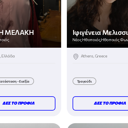
Η ΜΕΛΑΚΗ
Ιφιγένεια Μελισσ
ποιός
Νέος Ηθοποιός,Ηθοποιός Φω
, Ελλάδα
Athens, Greece
ατάσταση - Ευεξία
Τραγούδι
ΔΕΣ ΤΟ ΠΡΟΦΙΛ
ΔΕΣ ΤΟ ΠΡΟΦΙΛ