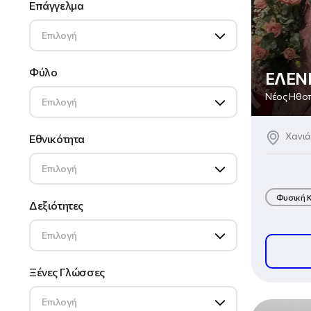
Επάγγελμα
Επιλογή
Φύλο
ΕΛΕΝ
Νέος Ηθο
Επιλογή
Χανιά
Εθνικότητα
Επιλογή
Φυσική Κ
Δεξιότητες
Επιλογή
Ξένες Γλώσσες
Επιλογή