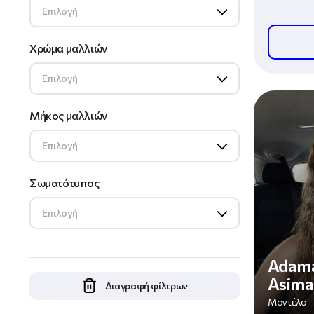
Επιλογή
Φυσική Κ
Χρώμα μαλλιών
Επιλογή
Μήκος μαλλιών
Επιλογή
Σωματότυπος
Επιλογή
Adama
Asima
Διαγραφή φίλτρων
Μοντέλο