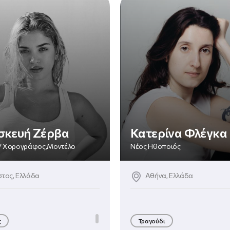
σκευή Ζέρβα
Κατερίνα Φλέγκα
 / Χορογράφος,Μοντέλο
Νέος Ηθοποιός
τος, Ελλάδα
Αθήνα, Ελλάδα
g
Τραγούδι